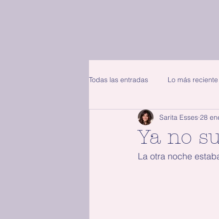
Todas las entradas
Lo más reciente
Sarita Esses
28 en
Ya no su
La otra noche estaba