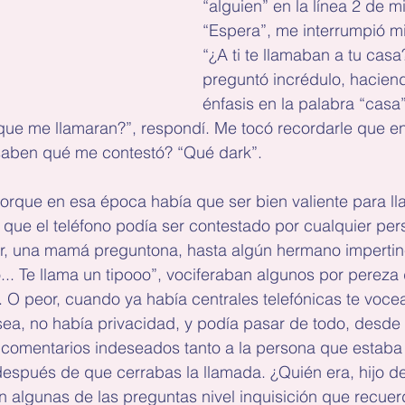
“alguien” en la línea 2 de m
“Espera”, me interrumpió mi
“¿A ti te llamaban a tu casa
preguntó incrédulo, hacie
énfasis en la palabra “casa”.
ue me llamaran?”, respondí. Me tocó recordarle que e
 saben qué me contestó? “Qué dark”.
porque en esa época había que ser bien valiente para ll
 que el teléfono podía ser contestado por cualquier pe
r, una mamá preguntona, hasta algún hermano impertin
o... Te llama un tipooo”, vociferaban algunos por pereza
. O peor, cuando ya había centrales telefónicas te voc
sea, no había privacidad, y podía pasar de todo, desde
a comentarios indeseados tanto a la persona que estaba
spués de que cerrabas la llamada. ¿Quién era, hijo de
on algunas de las preguntas nivel inquisición que recuer