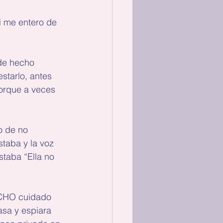
i me entero de 
de hecho 
starlo, antes 
porque a veces 
o de no 
taba y la voz 
staba “Ella no 
UCHO cuidado 
asa y espiara 