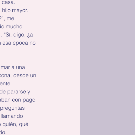
i casa. 
 hijo mayor. 
?”, me 
ndo mucho 
 “Sí, digo, ¿a 
n esa época no 
amar a una 
rsona, desde un 
ente. 
 de pararse y 
eaban con page 
 preguntas 
 llamando 
 quién, qué 
do.