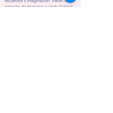
recuerdos o imaginación. Vieran la 
emoción de mi mamá cuando Gabriel 
le puso el oculus y se encontró 
nuevamente en las calles de Beirut, la 
ciudad que la vio crecer décadas 
atrás.
Pero para todo lo demás, no me hace 
sentido enviar a nuestro gemelo virtual.
Prefiero la realidad real.