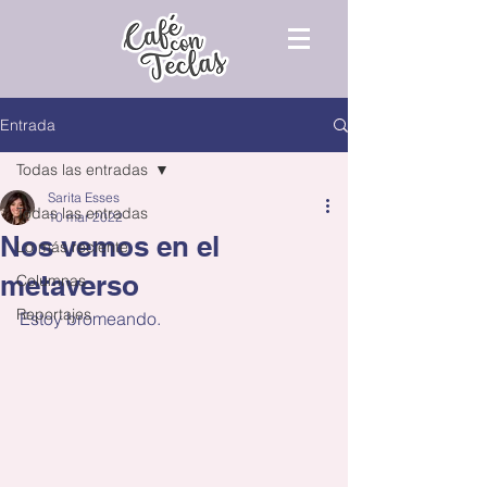
Entrada
Todas las entradas
Sarita Esses
Todas las entradas
10 mar 2022
Nos vemos en el
Lo más reciente
metaverso
Columnas
Reportajes
Estoy bromeando.