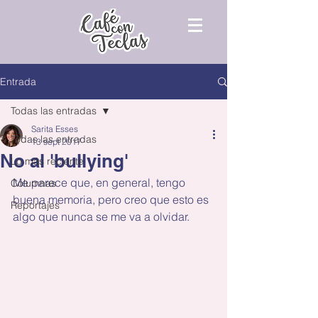
Entrada
Todas las entradas
Sarita Esses
Todas las entradas
13 sept 2017
No al 'bullying'
Lo más reciente
Me parece que, en general, tengo 
Columnas
buena memoria, pero creo que esto es 
Reportajes
algo que nunca se me va a olvidar.