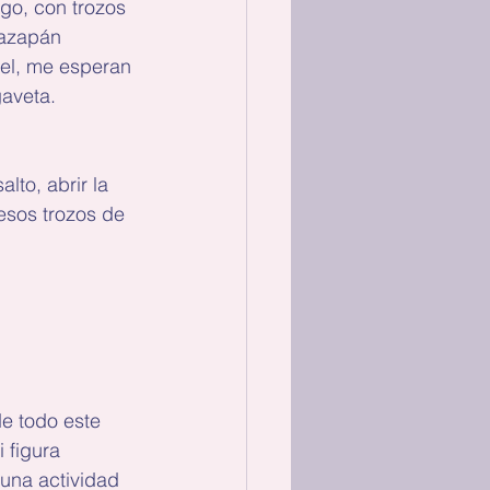
go, con trozos 
mazapán 
ael, me esperan 
gaveta.
lto, abrir la 
esos trozos de 
e todo este 
 figura 
una actividad 