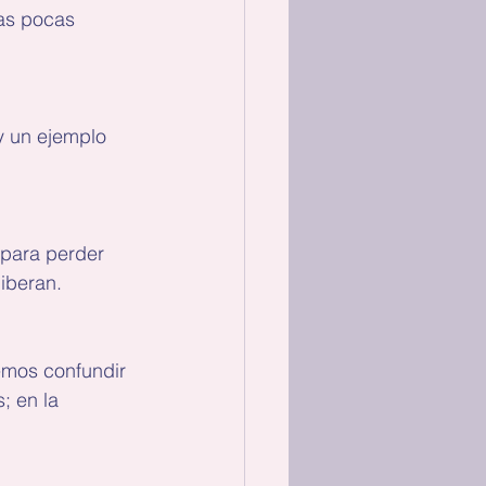
las pocas 
 y un ejemplo 
 para perder 
liberan.
emos confundir 
; en la 