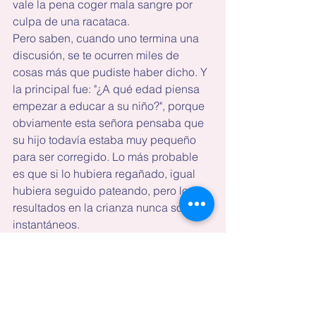
vale la pena coger mala sangre por 
culpa de una racataca.
Pero saben, cuando uno termina una 
discusión, se te ocurren miles de 
cosas más que pudiste haber dicho. Y 
la principal fue: "¿A qué edad piensa 
empezar a educar a su niño?", porque 
obviamente esta señora pensaba que 
su hijo todavía estaba muy pequeño 
para ser corregido. Lo más probable 
es que si lo hubiera regañado, igual 
hubiera seguido pateando, pero los 
resultados en la crianza nunca son 
instantáneos.
Quiero ver cuando ese niño tenga 16 
años y haga alguna trastada, si su 
mamá va a decir: “Es un adolescente”.