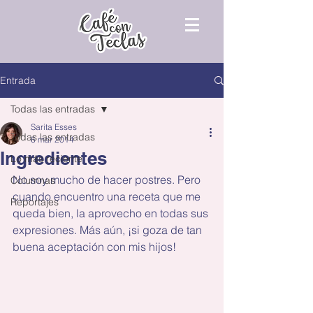
Entrada
Todas las entradas
Sarita Esses
Todas las entradas
6 mar 2014
Ingredientes
Lo más reciente
No soy mucho de hacer postres. Pero 
Columnas
cuando encuentro una receta que me 
Reportajes
queda bien, la aprovecho en todas sus 
expresiones. Más aún, ¡si goza de tan 
buena aceptación con mis hijos!