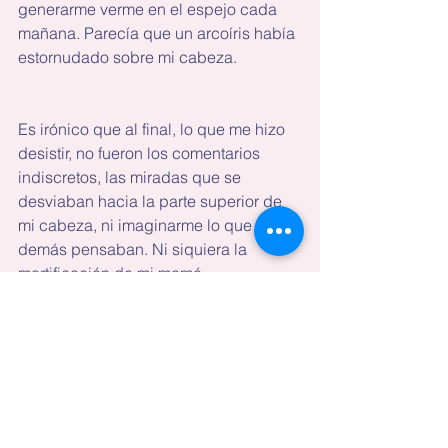
generarme verme en el espejo cada 
mañana. Parecía que un arcoíris había 
estornudado sobre mi cabeza. 
Es irónico que al final, lo que me hizo 
desistir, no fueron los comentarios 
indiscretos, las miradas que se 
desviaban hacia la parte superior de 
mi cabeza, ni imaginarme lo que los 
demás pensaban. Ni siquiera la 
mortificación de mi mamá.
Fui yo misma.
A pesar de que no completé mi meta, 
estoy complacida de que no tuve 