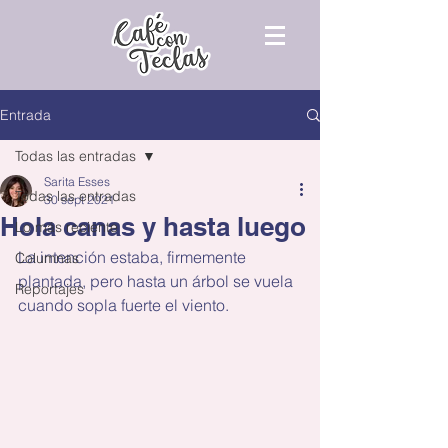
Entrada
Todas las entradas
Sarita Esses
Todas las entradas
30 sept 2021
Hola canas y hasta luego
Lo más reciente
La intención estaba, firmemente 
Columnas
plantada, pero hasta un árbol se vuela 
Reportajes
cuando sopla fuerte el viento.