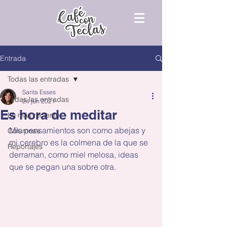
Entrada
Todas las entradas
Sarita Esses
Todas las entradas
24 jun 2021
Es hora de meditar
Lo más reciente
Mis pensamientos son como abejas y 
Columnas
mi cerebro es la colmena de la que se 
Reportajes
derraman, como miel melosa, ideas 
que se pegan una sobre otra.