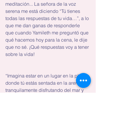
meditación... La señora de la voz 
serena me está diciendo “Tú tienes 
todas las respuestas de tu vida…”, a lo 
que me dan ganas de responderle 
que cuando Yamileth me preguntó que 
qué hacemos hoy para la cena, le dije 
que no sé. ¡Qué respuestas voy a tener 
sobre la vida!
“Imagina estar en un lugar en la playa, 
donde tú estás sentada en la arena, 
tranquilamente disfrutando del mar y 
de su movimiento tranquilo...”. Pero si 
acá parece que va a llover... Y tengo 
que salir a hacer unos mandados. 
Mejor los dejo para mañana. Pero 
mañana me toca recoger los niños 
del carpool. Uy, tengo que parar en la 