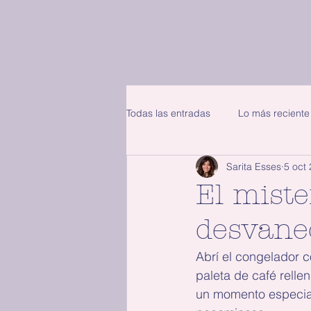
Todas las entradas
Lo más reciente
Sarita Esses
5 oct
El miste
desvane
Abrí el congelador 
paleta de café relle
un momento especial