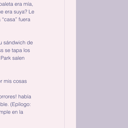
aleta era mía, 
ue era suya? Le 
 “casa” fuera 
su sándwich de 
s se tapa los 
 Park salen 
r mis cosas 
orrores! había 
le. (Epílogo: 
mple en la 