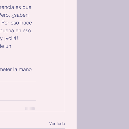
rencia es que 
Pero, ¿saben 
 Por eso hace 
 buena en eso, 
¡voilá!, 
de un 
meter la mano 
Ver todo