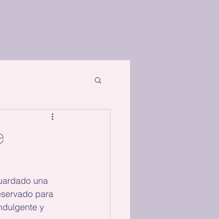
e
guardado una 
reservado para 
ndulgente y 