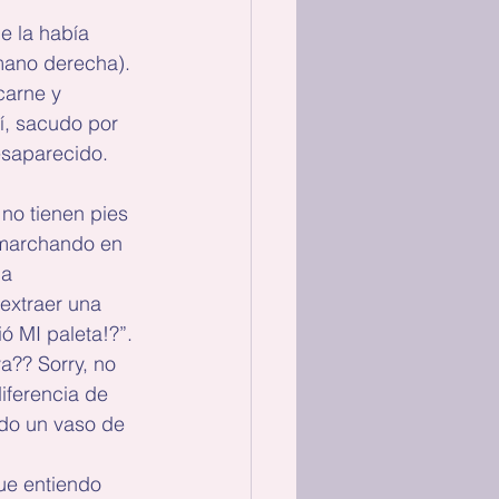
e la había 
 mano derecha). 
arne y 
, sacudo por 
desaparecido.
no tienen pies 
 marchando en 
a 
extraer una 
ó MI paleta!?”. 
a?? Sorry, no 
diferencia de 
do un vaso de 
ue entiendo 