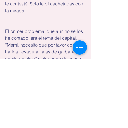
le contesté. Solo le di cachetadas con 
la mirada.
El primer problema, que aún no se los 
he contado, era el tema del capital. 
“Mami, necesito que por favor compres 
harina, levadura, latas de garbanzo, 
aceite de oliva” y otro poco de cosas 
que no recuerdo. “Te devolveré la 
plata con mis ganancias”. Encima que 
los ingredientes no son baratos, 
cometí el error de fiarle.
Quiero ser una mamá que apoya y no 
una matasueños, pero como ven, hasta 
ahora puse el capital, la supuesta 
mano de obra y hasta me tocó pedirle 