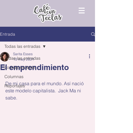
Entrada
Todas las entradas
Sarita Esses
Todas las entradas
13 may 2021
El emprendimiento
Lo más reciente
Columnas
De mi casa para el mundo. Así nació 
Reportajes
este modelo capitalista.  Jack Ma ni 
sabe.