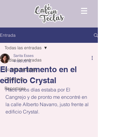
Entrada
Todas las entradas
Sarita Esses
Todas las entradas
4 feb 2016
El apartamento en el
Lo más reciente
edificio Crystal
Columnas
Reportajes
Hace unos días estaba por El 
Cangrejo y de pronto me encontré en 
la calle Alberto Navarro, justo frente al 
edificio Crystal.