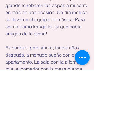
grande le robaron las copas a mi carro 
en más de una ocasión. Un día incluso 
se llevaron el equipo de música. Para 
ser un barrio tranquilo, ¡sí que había 
amigos de lo ajeno!
Es curioso, pero ahora, tantos años 
después, a menudo sueño con ese 
apartamento. La sala con la alfombra 
roja, el comedor con la mesa blanca, 
el balcón donde cenábamos, son el 
escenario donde aparezco a menudo 
haciendo cosas en mis sueños.
Debe ser que el inconsciente opta por 
llevarnos a los sitios donde perduran 
nuestros más dulces recuerdos.