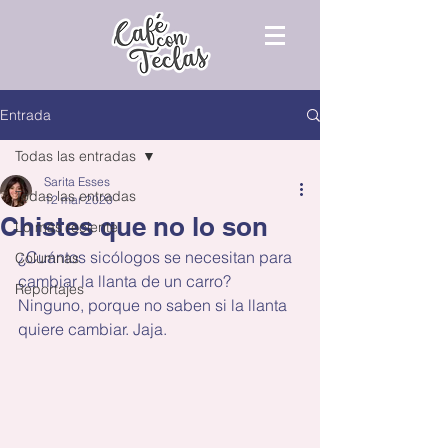
Entrada
Todas las entradas
Sarita Esses
Todas las entradas
12 mar 2020
Chistes que no lo son
Lo más reciente
¿Cuántos sicólogos se necesitan para 
Columnas
cambiar la llanta de un carro? 
Reportajes
Ninguno, porque no saben si la llanta 
quiere cambiar. Jaja.