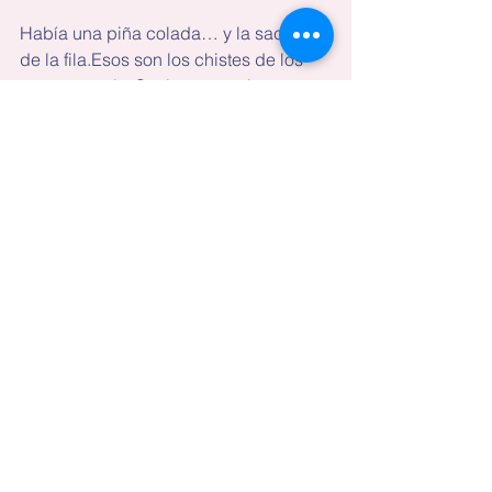
Había una piña colada… y la sacaron 
de la fila.Esos son los chistes de los 
que yo me río. Serán muy malos, pero 
ultimadamente prefiero tener 
sensibilidad, que compartir lo que hoy 
muchos catalogan como  humor.
Ver todo
Entradas recientes