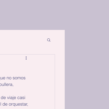
 que no somos 
ullera, 
de viaje casi 
l de orquestar, 