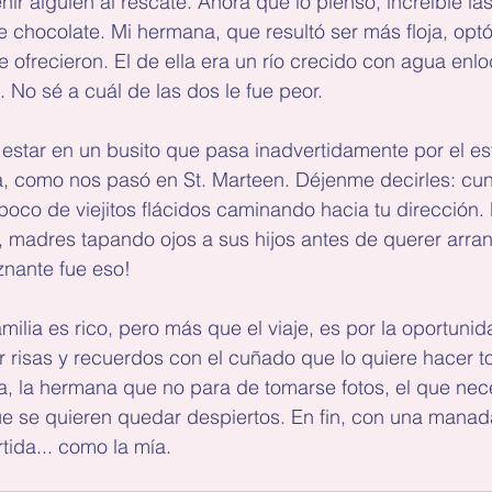
nir alguien al rescate. Ahora que lo pienso, increíble la
 chocolate. Mi hermana, que resultó ser más floja, optó
e ofrecieron. El de ella era un río crecido con agua enl
s. No sé a cuál de las dos le fue peor.
 estar en un busito que pasa inadvertidamente por el e
, como nos pasó en St. Marteen. Déjenme decirles: cund
oco de viejitos flácidos caminando hacia tu dirección. 
, madres tapando ojos a sus hijos antes de querer arran
znante fue eso!
amilia es rico, pero más que el viaje, es por la oportuni
 risas y recuerdos con el cuñado que lo quiere hacer t
, la hermana que no para de tomarse fotos, el que nece
que se quieren quedar despiertos. En fin, con una mana
rtida... como la mía.