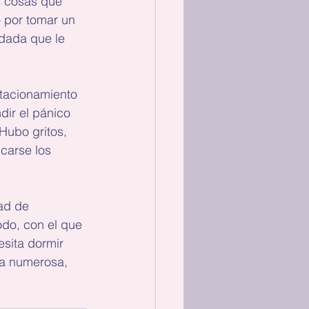
s cosas que 
 por tomar un 
odada que le 
stacionamiento 
ir el pánico 
Hubo gritos, 
carse los 
dad de 
odo, con el que 
sita dormir 
da numerosa, 