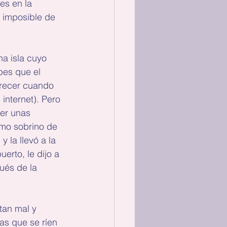
es en la 
 imposible de 
a isla cuyo 
es que el 
frecer cuando 
internet). Pero 
mer unas 
smo sobrino de 
 la llevó a la 
erto, le dijo a 
ués de la 
tan mal y 
as que se ríen 