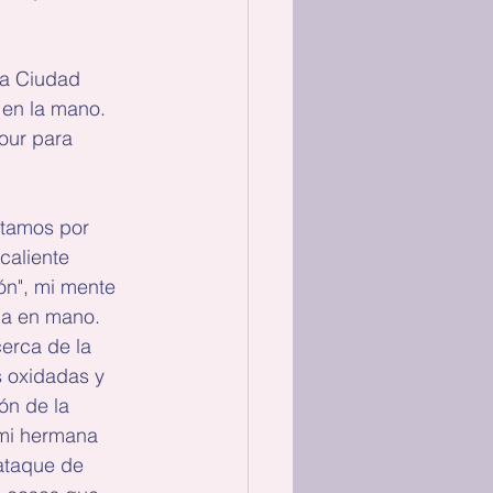
la Ciudad 
 en la mano. 
our para 
ptamos por 
caliente 
ón", mi mente 
ha en mano. 
erca de la 
 oxidadas y 
ón de la 
 mi hermana 
ataque de 