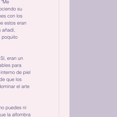
 "Me 
nociendo su 
nes con los 
e estos eran 
 añadí, 
 poquito 
Sí, eran un 
ables para 
interno de piel 
de que los 
minar el arte 
 no puedes ni 
que la alfombra 