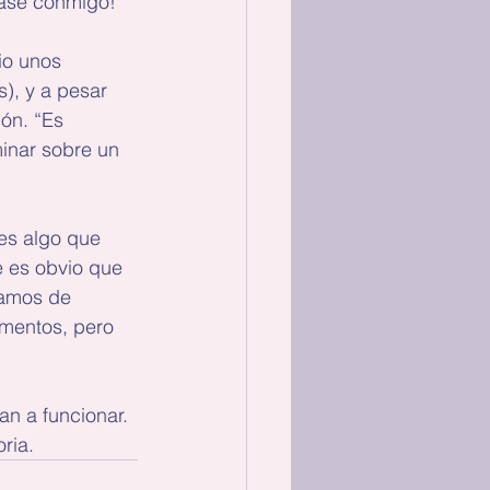
case conmigo!
io unos 
), y a pesar 
ón. “Es 
inar sobre un 
 es algo que 
 es obvio que 
tamos de 
mentos, pero 
n a funcionar. 
ria.