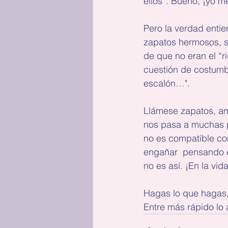
ellos”. Bueno, ¡yo 
Pero la verdad entie
zapatos hermosos, se
de que no eran el “r
cuestión de costumb
escalón…".
Llámese zapatos, ami
nos pasa a muchas p
no es compatible con
engañar  pensando 
no es así. ¡En la vi
Hagas lo que hagas, 
Entre más rápido lo 