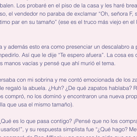
alen. Los probaré en el piso de la casa y les haré break
eso, el vendedor no paraba de exclamar “Oh, señora F, s
imo par en su tamaño” (ese es el truco más viejo en el li
ta y además esto era como presenciar un descalabro a 
pedirlo. Así que le dije “Te espero afuera”. La cosa es 
as manos vacías y pensé que ahí murió el tema.
ersaba con mi sobrina y me contó emocionada de los z
le regaló la abuela. ¿Huh? ¿De qué zapatos hablaba? R
í los compró, no los dominó y encontraron una nueva propi
 ella que usa el mismo tamaño).
¿Qué es lo que pasa contigo? ¡Pensé que no los compras
 usarlos!”, y su respuesta simplista fue “¿Qué hago? M