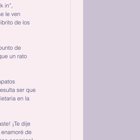
 in”, 
e le ven 
brito de los 
punto de 
que un rato 
apatos 
esulta ser que 
etaria en la 
te! ¡Te dije 
e enamoré de 