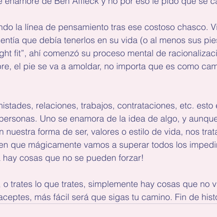
me enamoré de Ben Affleck y no por eso le pido que se 
ndo la línea de pensamiento tras ese costoso chasco. V
ntía que debía tenerlos en su vida (o al menos sus pies
ight fit”, ahí comenzó su proceso mental de racionalizaci
re, el pie se va a amoldar, no importa que es como cam
stades, relaciones, trabajos, contrataciones, etc. esto
ersonas. Uno se enamora de la idea de algo, y aunque
 nuestra forma de ser, valores o estilo de vida, nos tra
en que mágicamente vamos a superar todos los impedi
da hay cosas que no se pueden forzar!
o trates lo que trates, simplemente hay cosas que no va
aceptes, más fácil será que sigas tu camino. Fin de histo