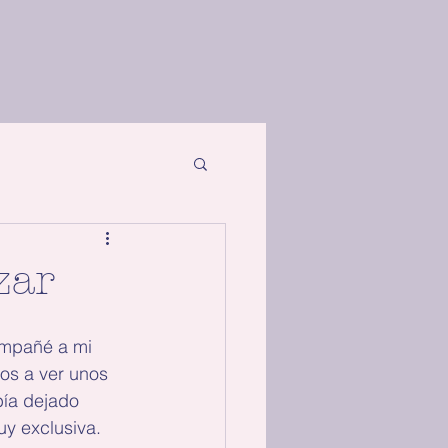
zar
mpañé a mi 
mos a ver unos 
ía dejado 
y exclusiva. 