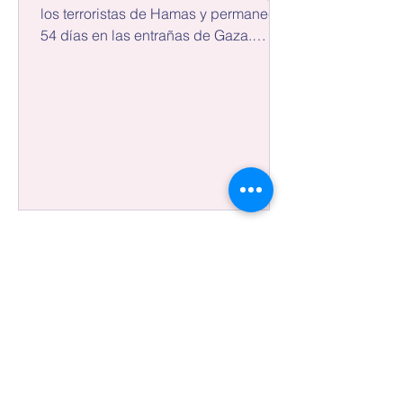
los terroristas de Hamas y permaneció
54 días en las entrañas de Gaza.
Ahora solo tiene un...
YOUTUBE
Mi canal en
Clic
para ir al canal