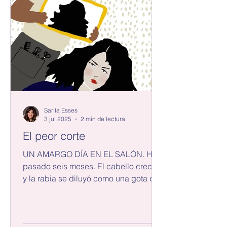
Sarita Esses
3 jul 2025
2 min de lectura
El peor corte
UN AMARGO DÍA EN EL SALÓN. Han
pasado seis meses. El cabello creció
y la rabia se diluyó como una gota de
colorante en las aguas del tiempo.
Creo que ustedes también recordarán
ese amargo día, en que volví del salón