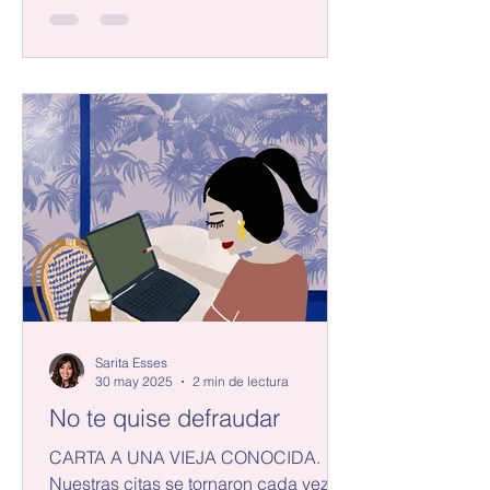
de belleza con lágrimas en los ojos e
insultos en el cerebro. Había ido
donde un estilista nuevo, no por ser
desleal a quien me atiende desde
hace años, sino para variar un poco.
Esa traición me salió emocionalmente
cara. Esa tarde llegué al salón de
belleza confi
Sarita Esses
30 may 2025
2 min de lectura
No te quise defraudar
CARTA A UNA VIEJA CONOCIDA.
Nuestras citas se tornaron cada vez