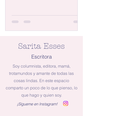
estrechas calles de Malta. Joseph, mi
guía, señalaba entusiasmado cada
esquina, monumento y capilla. Con
orgullo daba la explicación
correspondiente. Afuera, la isla
parecía un horno. Pero adentro del
carro, marinándome en el aire
Sarita Esses
acondicionado, yo era un público
cómodo y atento a la totalidad de sus
Escritora
relato
Soy columnista, editora, mamá,
trotamundos y amante de todas las
cosas lindas. En este espacio
comparto un poco de lo que pienso, lo
que hago y quien soy.
¡Sígueme en Instagram!