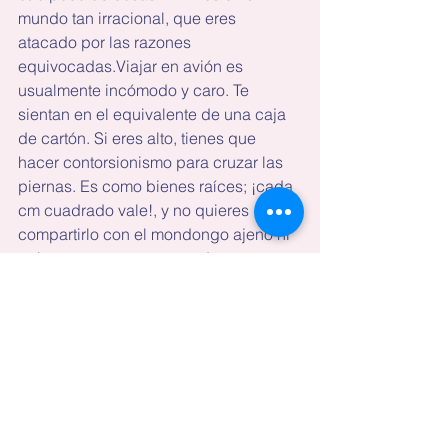
mundo tan irracional, que eres 
atacado por las razones 
equivocadas.Viajar en avión es 
usualmente incómodo y caro. Te 
sientan en el equivalente de una caja 
de cartón. Si eres alto, tienes que 
hacer contorsionismo para cruzar las 
piernas. Es como bienes raíces; ¡cada 
cm cuadrado vale!, y no quieres 
compartirlo con el mondongo ajeno ni 
quieres que te toquen, suden o 
respiren encima.Las aerolíneas pesan 
tus maletas, y si te pasas una libra 
quieren cobrarte sobrepeso. En cuanto 
al equipaje de mano, debe tener 
dimensiones específicas. Entonces, 
qué ironía que le prestan más atención 
a las maletas, que a las personas.