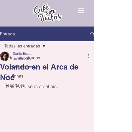
Entrada
Todas las entradas
Sarita Esses
Todas las entradas
30 oct 2022
Volando en el Arca de
Lo más reciente
Noé
Columnas
Reportajes
Y otras odiseas en el aire.