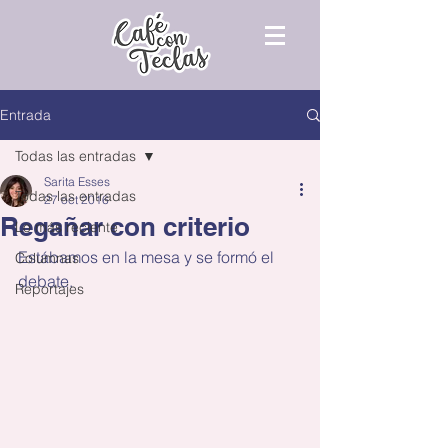
Entrada
Todas las entradas
Sarita Esses
Todas las entradas
27 oct 2016
Regañar con criterio
Lo más reciente
Estábamos en la mesa y se formó el 
Columnas
debate.
Reportajes