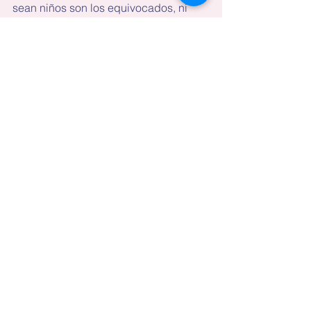
sean niños son los equivocados, ni 
son los maestros los que siempre 
tienen la razón. Cuando ocurren cosas 
así, lo importante es escuchar y 
resolver.
Ver todo
Entradas recientes