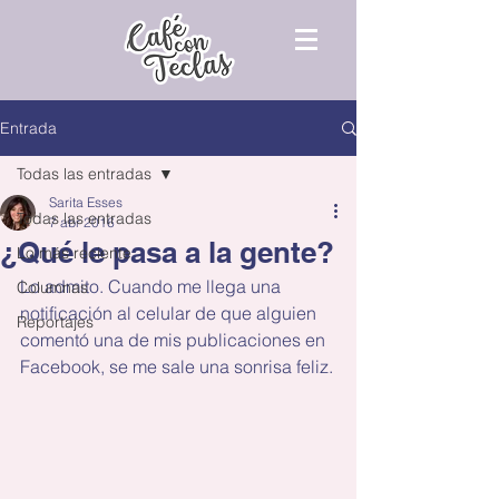
Entrada
Todas las entradas
Sarita Esses
Todas las entradas
7 abr 2016
¿Qué le pasa a la gente?
Lo más reciente
Lo admito. Cuando me llega una 
Columnas
notificación al celular de que alguien 
Reportajes
comentó una de mis publicaciones en 
Facebook, se me sale una sonrisa feliz.