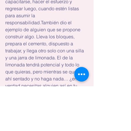
capacitarse, hacer el esfuerzo y 
regresar luego, cuando estén listas 
para asumir la 
responsabilidad.También dio el 
ejemplo de alguien que se propone 
construir algo. Lleva los bloques, 
prepara el cemento, dispuesto a  
trabajar, y llega otro solo con una silla 
y una jarra de limonada. El de la 
limonada tendrá potencial y todo lo 
que quieras, pero mientras se quedé 
ahí sentado y no haga nada… ¿en 
verdad necesitas alguien así en tu 
proyecto de vida?La respuesta es 
obvia, pero a veces no vemos las 
cosas tan claras. Ese video me abrió 
los ojos para reestructurar mi empresa 
y poner mi negocio  en orden. De 
ahora en adelante solo contrato a los 