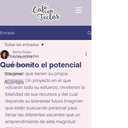
Entrada
Todas las entradas
Sarita Esses
Todas las entradas
14 mar 2019
Qué bonito el potencial
Lo más reciente
Imaginen que tienen su propia 
Columnas
empresa. Un proyecto en el que 
Reportajes
volcaron todo su esfuerzo, invirtieron la 
totalidad de sus recursos y del cual 
depende su bienestar futuro.Imaginen 
que están buscando personal para 
llenar las diferentes vacantes que un 
emprendimiento de esta magnitud 