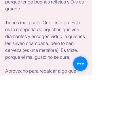
porque tengo buenos reflejos y D-s es 
grande.
Tienes mal gusto. Qué les digo. Esta 
es la categoría de aquellos que ven 
diamantes y escogen vidrio; a quienes 
les sirven champaña, pero toman 
cerveza (es una metáfora). Es triste, 
porque el mal gusto no se cura.
Aprovecho para recalcar algo que 
aprendí leyendo las vallas 
publicitarias en el corredor Sur, antes 
de llegar a Tocumen. Había una con 
una cita atribuida a Einstein que decía: 
“Si buscas resultados distintos, no 
hagas siempre lo mismo”. (Aunque en 
ocasiones, las peores decisiones 
producen las mejores historias).