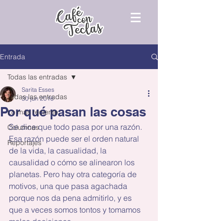
Entrada
Todas las entradas
Sarita Esses
Todas las entradas
30 jun 2016
Por qué pasan las cosas
Lo más reciente
Se dice que todo pasa por una razón. 
Columnas
Esa razón puede ser el orden natural 
Reportajes
de la vida, la casualidad, la 
causalidad o cómo se alinearon los 
planetas. Pero hay otra categoría de 
motivos, una que pasa agachada 
porque nos da pena admitirlo, y es 
que a veces somos tontos y tomamos 