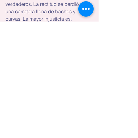
verdaderos. La rectitud se perdió en 
una carretera llena de baches y 
curvas. La mayor injusticia es, 
irónicamente, que ha sido secuestrada 
la justicia y el compás para 
encontrarla ha desaparecido. Las 
acciones valientes de unos pocos se 
diluyen en el tsunami arrollador de la 
mayoría.
No, a mí no me duele Panamá. 
Panamá es una tierra bendecida; son 
algunos de sus ciudadanos los que 
son una porquería.