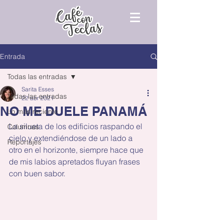
Entrada
Todas las entradas
Sarita Esses
Todas las entradas
22 abr 2021
NO ME DUELE PANAMÁ
Lo más reciente
La silueta de los edificios raspando el 
Columnas
cielo y extendiéndose de un lado a 
Reportajes
otro en el horizonte, siempre hace que 
de mis labios apretados fluyan frases 
con buen sabor.