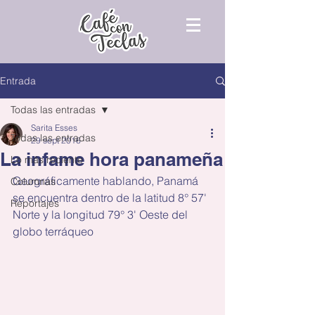
Entrada
Todas las entradas
Sarita Esses
Todas las entradas
29 sept 2016
La infame hora panameña
Lo más reciente
Geográficamente hablando, Panamá 
Columnas
se encuentra dentro de la latitud 8° 57' 
Reportajes
Norte y la longitud 79° 3' Oeste del 
globo terráqueo