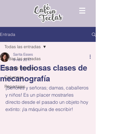
Entrada
Todas las entradas
Sarita Esses
Todas las entradas
9 nov 2017
Esas tediosas clases de
Lo más reciente
mecanografía
Columnas
Reportajes
¡Señores y señoras; damas, caballeros 
y niños! Es un placer mostrarles 
directo desde el pasado un objeto hoy 
extinto: ¡la máquina de escribir!