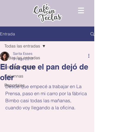
Entrada
Todas las entradas
Sarita Esses
Todas las entradas
31 ago 2017
El día que el pan dejó de
Lo más reciente
oler
Columnas
Reportajes
Desde que empecé a trabajar en La 
Prensa, paso en mi carro por la fábrica 
Bimbo casi todas las mañanas, 
cuando voy llegando a la oficina.