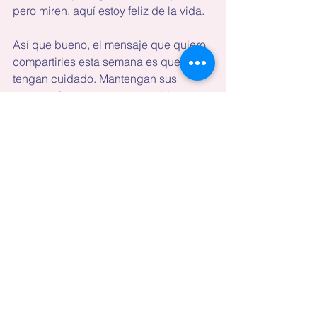
pero miren, aquí estoy feliz de la vida.
Así que bueno, el mensaje que quiero 
compartirles esta semana es que 
tengan cuidado. Mantengan sus 
mentes alertas y corazones abiertos. 
Que las cosas que no nos gustan se 
nos resbalen, pero cuidemos aquellas 
especiales. No sea que nos volvamos 
inmunes a ellas.
Ver todo
Entradas recientes