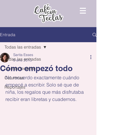
Entrada
Todas las entradas
Sarita Esses
Todas las entradas
5 ene 2015
Cómo empezó todo
Lo más reciente
No recuerdo exactamente cuándo 
Columnas
empecé a escribir. Solo sé que de 
Reportajes
niña, los regalos que más disfrutaba 
recibir eran libretas y cuadernos.