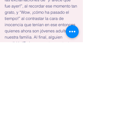
fue ayer!”, al recordar ese momento tan 
grato, y “Wow, ¡cómo ha pasado el 
tiempo!” al contrastar la cara de 
inocencia que tenían en ese entonces 
quienes ahora son jóvenes adultos en 
nuestra familia. Al final, alguien 
escribió: “Todos se ven tan contentos y 
felices. No sé si la vida antes era 
menos complicada o qué”.
Aunque es probable que en ese breve 
video más de uno estaba bajo el 
efecto del alcohol, y sin duda ahora 
todos estamos subyugados por la 
pandemia, creo que el mundo sigue 
siendo el mismo. Con tribulaciones, 
fenómenos y pandemias. Creo que 