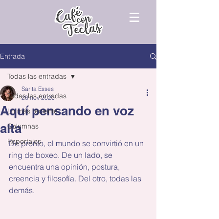
Entrada
Todas las entradas
Sarita Esses
Todas las entradas
26 nov 2020
Aquí pensando en voz
Lo más reciente
alta
Columnas
Reportajes
De pronto, el mundo se convirtió en un 
ring de boxeo. De un lado, se 
encuentra una opinión, postura, 
creencia y filosofía. Del otro, todas las 
demás.